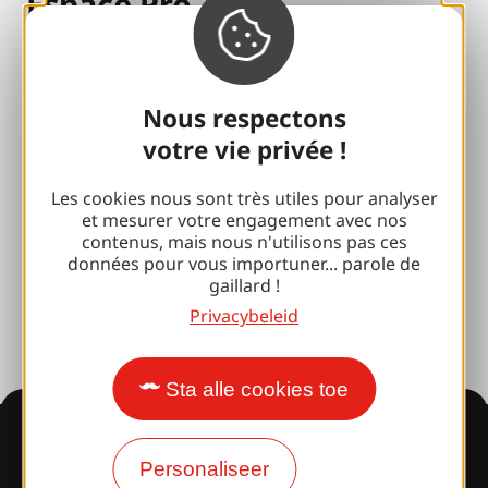
Espace Pro
Groepen
Sport pauzes
Nous respectons
votre vie privée !
100% Gaillard Club
Brive 100% Evenement
Les cookies nous sont très utiles pour analyser
et mesurer votre engagement avec nos
Fotobibliotheek
contenus, mais nous n'utilisons pas ces
données pour vous importuner... parole de
Perszaal
gaillard !
Privacybeleid
Sta alle cookies toe
Informatie
Personaliseer