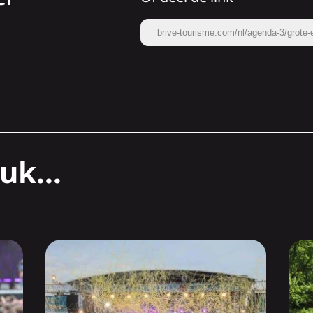
brive-tourisme.com/nl/agenda-3/grot
uk...