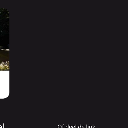
el
Of deel de link