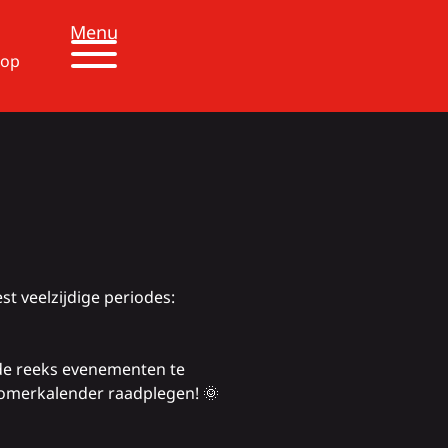
Menu
 op
st veelzijdige periodes:
 de reeks evenementen te
e zomerkalender raadplegen! 🌞