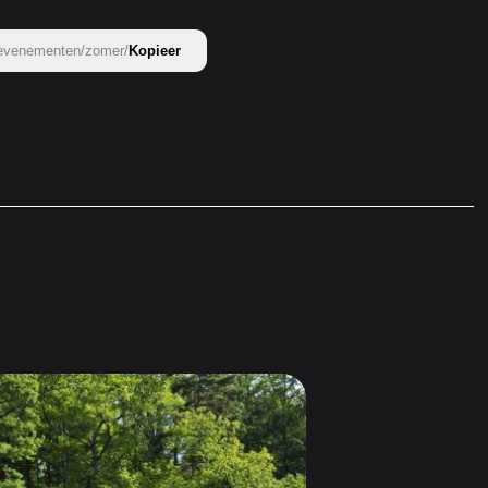
e-evenementen/zomer/
Kopieer