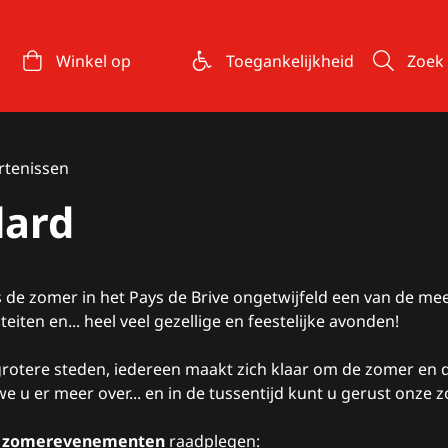
Winkel op
Toegankelijkheid
Zoek
rtenissen
lard
s de zomer in het Pays de Brive ongetwijfeld een van de mee
iteiten en... heel veel gezellige en feestelijke avonden!
 grotere steden, iedereen maakt zich klaar om de zomer en
 we u er meer over... en in de tussentijd kunt u gerust onz
t zomerevenementen
raadplegen: