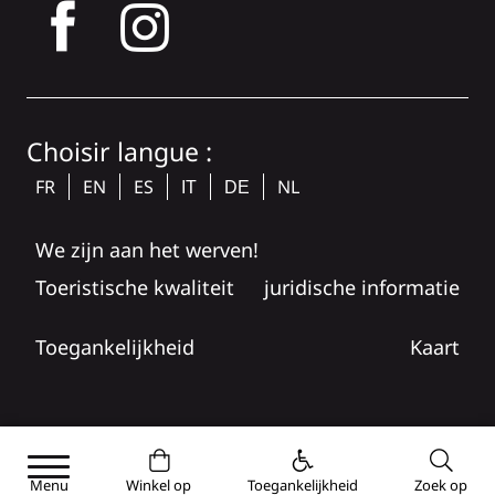
tagram
Choisir langue :
FR
EN
ES
NL
IT
DE
We zijn aan het werven!
Toeristische kwaliteit
juridische informatie
Toegankelijkheid
Kaart
Menu
Winkel op
Toegankelijkheid
Zoek op