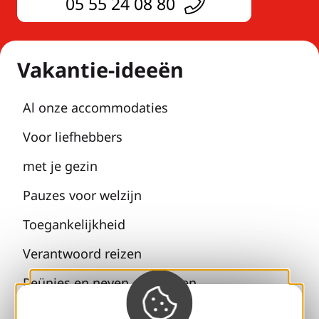
05 55 24 08 80
Vakantie-ideeën
Al onze accommodaties
Voor liefhebbers
met je gezin
Pauzes voor welzijn
Toegankelijkheid
Verantwoord reizen
Reünies en neven en nichten
Met mijn hond