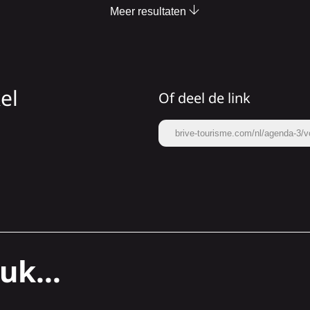
Meer resultaten
kel
Of deel de link
brive-tourisme.com/nl/agenda-3/vo
uk...