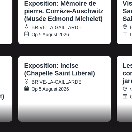
Exposition: Mémoire de
Vis
pierre. Corrèze-Auschwitz
San
(Musée Edmond Michelet)
Sai
BRIVE-LA-GAILLARDE
B
Op 5 August 2026
O
Exposition: Incise
Le
(Chapelle Saint Libéral)
con
jar
BRIVE-LA-GAILLARDE
Op 5 August 2026
t)
O