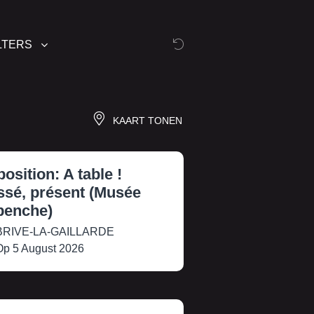
LTERS
KAART TONEN
osition: A table !
ssé, présent (Musée
benche)
RIVE-LA-GAILLARDE
p 5 August 2026