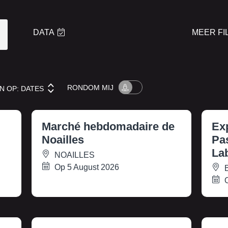
DATA
MEER FI
RONDOM
MIJ
N OP:
DATES
Marché hebdomadaire de
Exp
Noailles
Pa
La
NOAILLES
Op 5 August 2026
B
O