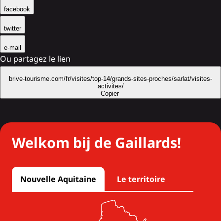
facebook
twitter
e-mail
Ou partagez le lien
brive-tourisme.com/fr/visites/top-14/grands-sites-proches/sarlat/visites-
activites/
Copier
Welkom bij de Gaillards!
Nouvelle Aquitaine
Le territoire