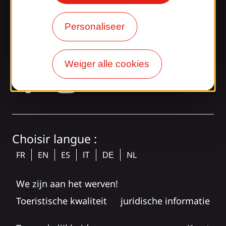
Onze blog
Personaliseer
Kom bij de Gaillarde bende!
Weiger alle cookies
tagram
Choisir langue :
FR
EN
ES
NL
IT
DE
We zijn aan het werven!
Toeristische kwaliteit
juridische informatie