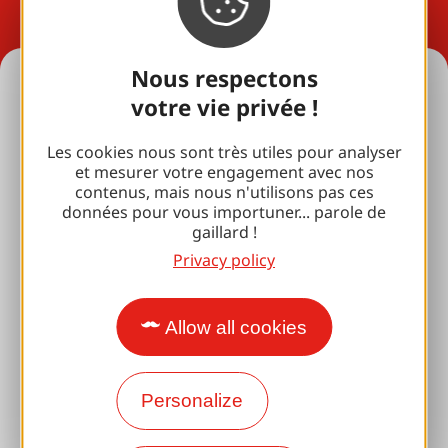
Nous respectons
Holiday ideas
votre vie privée !
All our accommodation
Les cookies nous sont très utiles pour analyser
et mesurer votre engagement avec nos
For lovers
contenus, mais nous n'utilisons pas ces
données pour vous importuner... parole de
with your family
gaillard !
Privacy policy
Well-being breaks
Accessibility
Allow all cookies
Responsible travel
Reunions and cousins
Personalize
With my dog