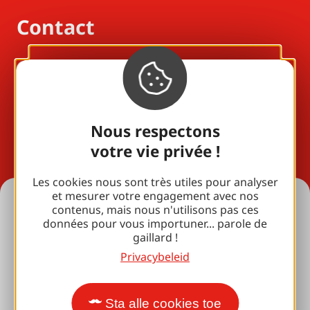
Contact
Laat een bericht
achter
Nous respectons
05 55 24 08 80
votre vie privée !
Les cookies nous sont très utiles pour analyser
et mesurer votre engagement avec nos
Vakantie-ideeën
contenus, mais nous n'utilisons pas ces
données pour vous importuner... parole de
gaillard !
Al onze accommodaties
Privacybeleid
Voor liefhebbers
met je gezin
Sta alle cookies toe