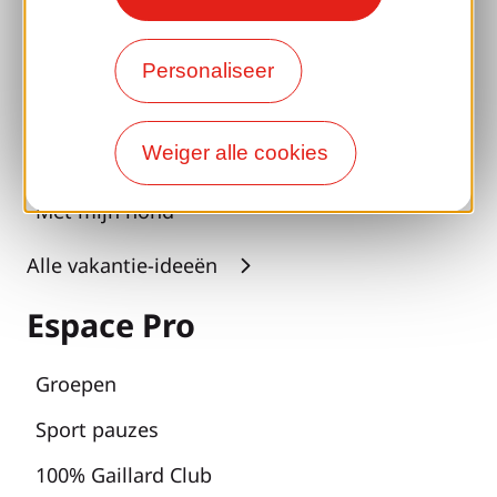
Pauzes voor welzijn
Personaliseer
Toegankelijkheid
Verantwoord reizen
Weiger alle cookies
Reünies en neven en nichten
Met mijn hond
Alle vakantie-ideeën
Espace Pro
Groepen
Sport pauzes
100% Gaillard Club