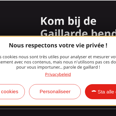
Kom bij de
Gaillarde ben
Nous respectons votre vie privée !
Facebook
Instagram
s cookies nous sont très utiles pour analyser et mesurer vo
ement avec nos contenus, mais nous n'utilisons pas ces d
pour vous importuner... parole de gaillard !
Privacybeleid
e cookies
Personaliseer
Sta alle