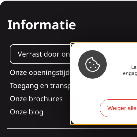
Informatie
Verrast door ons ontwerp?
Le
Onze openingstijden
engag
Toegang en transport
Onze brochures
Weiger all
Onze blog