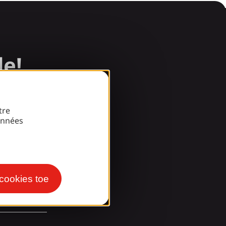
de!
tre
onnées
 cookies toe