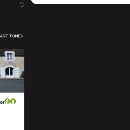
ART TONEN
es
E