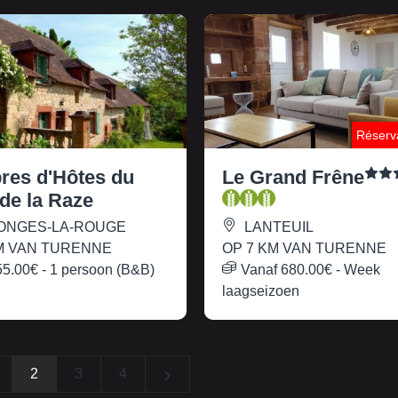
Réserva
es d'Hôtes du
Le Grand Frêne
 de la Raze
ONGES-LA-ROUGE
LANTEUIL
KM VAN TURENNE
OP 7 KM VAN TURENNE
55.00€
- 1 persoon (B&B)
Vanaf
680.00€
- Week
laagseizoen
›
2
3
4