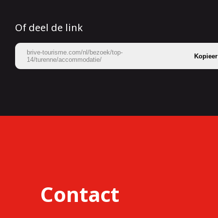
Of deel de link
brive-tourisme.com/nl/bezoek/top-
Kopieer
14/turenne/accommodatie/
Contact