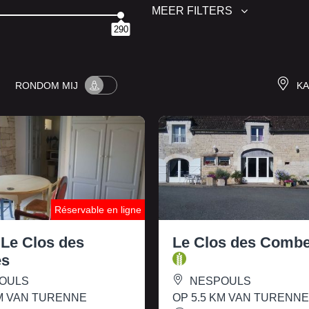
MEER FILTERS
290
RONDOM
MIJ
KA
Réservable en ligne
 Le Clos des
Le Clos des Comb
s
OULS
NESPOULS
KM VAN TURENNE
OP 5.5 KM VAN TURENN