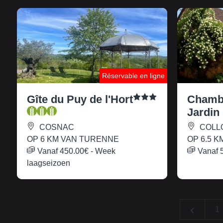
Réservable en ligne
Gîte du Puy de l'Hort
Chambr
Jardin
COSNAC
COLL
OP 6 KM VAN TURENNE
OP 6.5 
Vanaf
450.00€
- Week
Vanaf
laagseizoen
‹
1