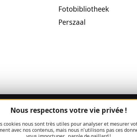
Fotobibliotheek
Perszaal
Nous respectons votre vie privée !
Kom bij de
s cookies nous sont très utiles pour analyser et mesurer vo
Gaillarde ben
ent avec nos contenus, mais nous n'utilisons pas ces donn
vous importuner... parole de gaillard !