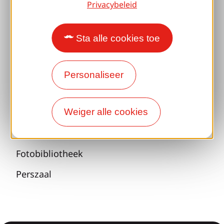
Privacybeleid
Alle vakantie-ideeën
Sta alle cookies toe
Espace Pro
Groepen
Personaliseer
Sport pauzes
100% Gaillard Club
Weiger alle cookies
Brive 100% Evenement
Fotobibliotheek
Perszaal