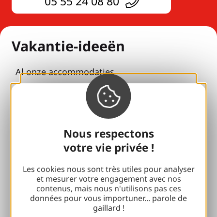
05 55 24 08 80
Vakantie-ideeën
Al onze accommodaties
Voor liefhebbers
met je gezin
Pauzes voor welzijn
Nous respectons
votre vie privée !
Toegankelijkheid
Les cookies nous sont très utiles pour analyser
Verantwoord reizen
et mesurer votre engagement avec nos
contenus, mais nous n'utilisons pas ces
Reünies en neven en nichten
données pour vous importuner... parole de
gaillard !
Met mijn hond