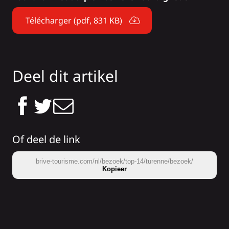
Télécharger (pdf, 831 KB)
Deel dit artikel
Of deel de link
brive-tourisme.com/nl/bezoek/top-14/turenne/bezoek/
Kopieer