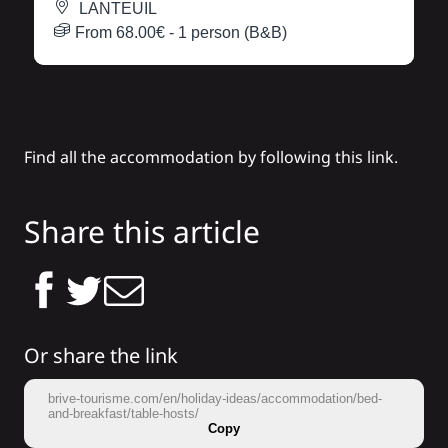
LANTEUIL
From
68.00€
- 1 person (B&B)
Find all the accommodation by following this
link
.
Share this article
Or share the link
brive-tourisme.com/en/holiday-ideas/accommodation/bed-
and-breakfast/table-hosts/
Copy