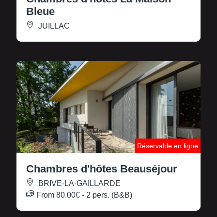
Bleue
JUILLAC
Réservable en ligne
Chambres d'hôtes Beauséjour
BRIVE-LA-GAILLARDE
From
80.00€
- 2 pers. (B&B)