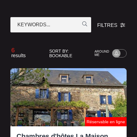
KEYWORDS...
FILTRES
6
SORT BY:
AROUND
results
ME
BOOKABLE
Réservable en ligne
Chambres d'hôtes La Maison