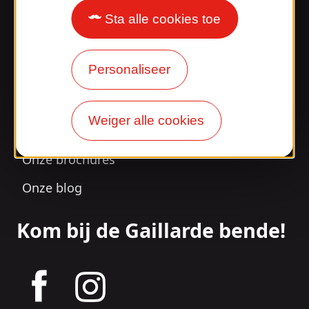
Sta alle cookies toe
Verrast door ons
ontwerp?
Personaliseer
Onze openingstijden
Weiger alle cookies
Toegang en transport
Onze brochures
Onze blog
Kom bij de Gaillarde bende!
tagram