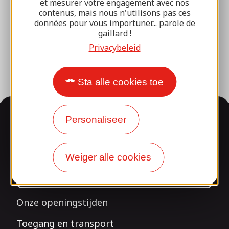
et mesurer votre engagement avec nos
Brive 100% Evenement
contenus, mais nous n'utilisons pas ces
données pour vous importuner... parole de
Fotobibliotheek
gaillard !
Perszaal
Privacybeleid
Sta alle cookies toe
Informatie
Personaliseer
Weiger alle cookies
Verrast door ons
ontwerp?
Onze openingstijden
Toegang en transport