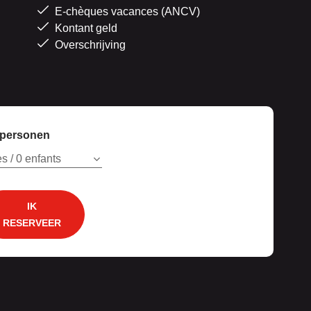
E-chèques vacances (ANCV)
Kontant geld
Overschrijving
 personen
s / 0 enfants
IK
RESERVEER