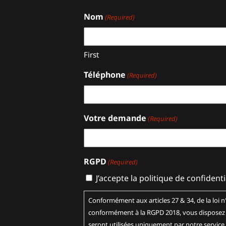
Nom
(Required)
First
Téléphone
(Required)
Votre demande
(Required)
RGPD
(Required)
J’accepte la politique de confidentia
Conformément aux articles 27 & 34, de la loi n°78-17 du 6 
conformément à la RGPD 2018, vous disposez d
seront utilisées uniquement par notre service