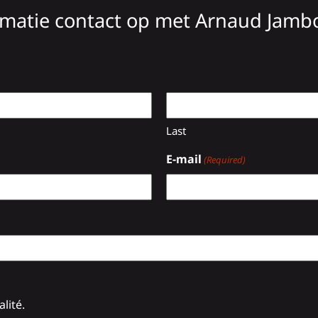
atie contact op met Arnaud Jambor
Last
E-mail
(Required)
lité.