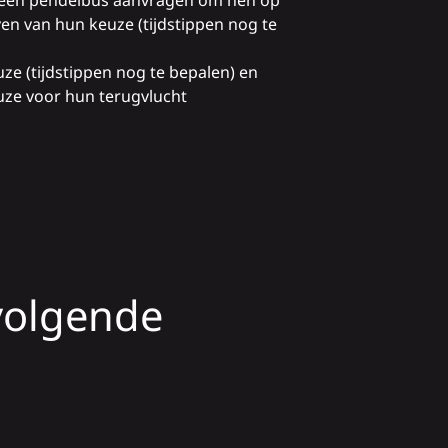
een pendelbus aanvragen om hen op
ven van hun keuze (tijdstippen nog te
ze (tijdstippen nog te bepalen) en
uze voor hun terugvlucht
 volgende