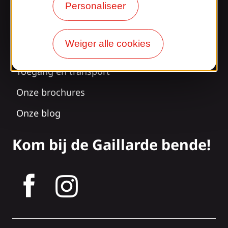
Personaliseer
Verrast door ons
ontwerp?
Weiger alle cookies
Onze openingstijden
Toegang en transport
Onze brochures
Onze blog
Kom bij de Gaillarde bende!
tagram