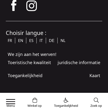
tagram
Choisir langue :
FR
EN
ES
NL
IT
DE
We zijn aan het werven!
Toeristische kwaliteit
juridische informatie
Toegankelijkheid
Kaart
Menu
Winkel op
Toegankelijkheid
Zoek op