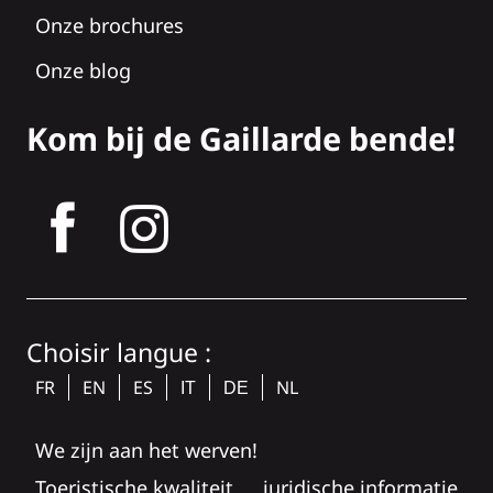
Onze brochures
Onze blog
Kom bij de Gaillarde bende!
tagram
Choisir langue :
FR
EN
ES
NL
IT
DE
We zijn aan het werven!
Toeristische kwaliteit
juridische informatie