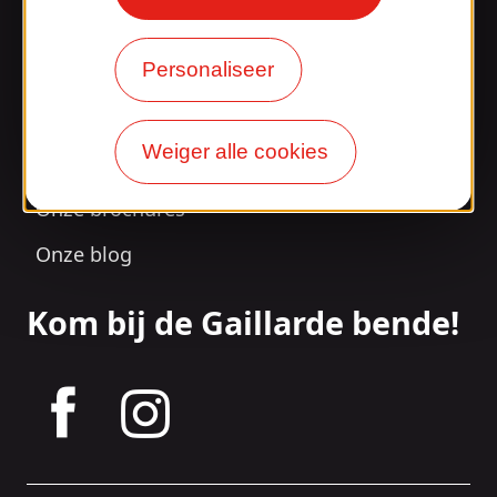
Verrast door ons
ontwerp?
Personaliseer
Onze openingstijden
Weiger alle cookies
Toegang en transport
Onze brochures
Onze blog
Kom bij de Gaillarde bende!
tagram