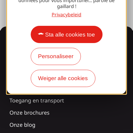
données pour vous importuner... parole de
gaillard !
Privacybeleid
Sta alle cookies toe
Informatie
Personaliseer
Verrast door ons
ontwerp?
Weiger alle cookies
Onze openingstijden
Toegang en transport
Onze brochures
Onze blog