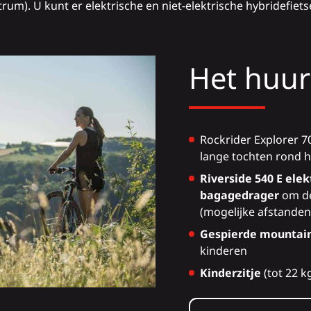
um). U kunt er elektrische en niet-elektrische hybridefie
Het huur
Rockrider Explorer 7
lange tochten rond 
Riverside 540 E ele
bagagedrager
om de
(mogelijke afstanden
Gespierde mountai
kinderen
Kinderzitje
(tot 22 k