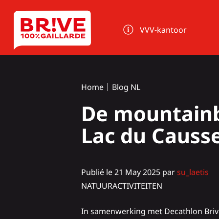
Cookies beheer paneel
VVV-kantoor
Home
Blog NL
De mountainb
Lac du Causs
Publié le 21 May 2025 par
su_laetis
NATUURACTIVITEITEN
In samenwerking met
Decathlon Briv