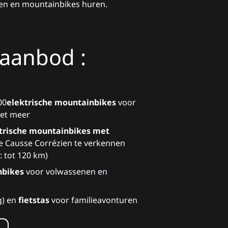
tsen en mountainbikes huren.
aanbod :
00
elektrische mountainbikes
voor
het meer
ktrische mountainbikes met
 Causse Corrézien te verkennen
: tot 120 km)
nbikes
voor volwassenen en
g) en
fietstas
voor familieavonturen