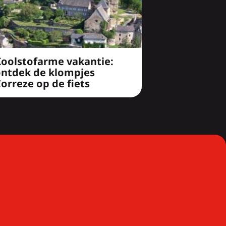
Koolstofarme vakantie:
ontdek de klompjes
orreze op de fiets