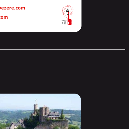
-vezere.com
com