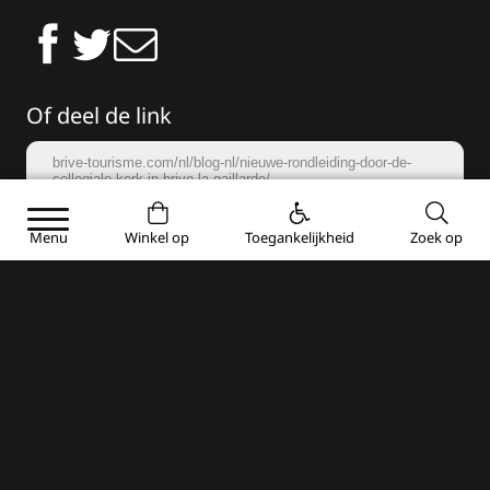
Of deel de link
brive-tourisme.com/nl/blog-nl/nieuwe-rondleiding-door-de-
collegiale-kerk-in-brive-la-gaillarde/
Kopieer
Menu
Winkel op
Toegankelijkheid
Zoek op
VORIG ARTIKEL
VOLGEND ARTIKEL
Fotowedstrijd voor
De Brive-
het beste kostuum
Rocamadour
bij de Vuurtoren
Vind je ook leuk...