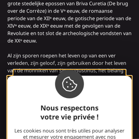
grote stedelijke epossen van Briva Curetia (De brug
over de Corrèze) in de Vᶱ eeuw, de romaanse
periode van de XIIᶱ eeuw, de gotische periode van de
XIVᶱ eeuw, de XIXᶱ eeuw met de gevolgen van de
Revolutie en tot slot de archeologische vondsten van
de XXᶱ eeuw.
Al zijn sporen roepen het leven op van een ver
verleden, zijn geloof, zijn gebruiken door het leven
van de monniken van Sint Augustinus, het belang
van relikwieën en ambachtslieden in dienst van de
religieuze macht die in hun producties de lichten van
een ten onrechte donker geoordeeld tijdperk
vertalen. Je hoeft alleen maar de reliekschrijnen en
Nous respectons
de geheimen van de Frankische metselaars te
ontdekken, trouwe metgezellen van de vuurkorf, die
votre vie privée !
afkomstig is uit plaatselijke steengroeven tot aan de
leien op het dak toe.
Les cookies nous sont très utiles pour analyser
et mesurer votre engagement avec nos