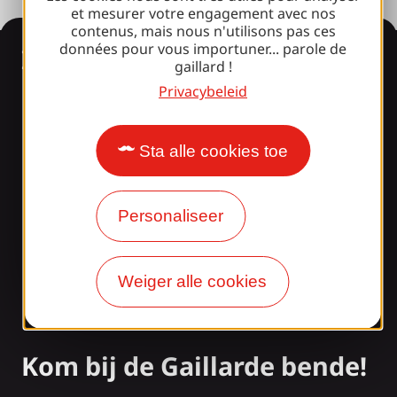
et mesurer votre engagement avec nos
contenus, mais nous n'utilisons pas ces
données pour vous importuner... parole de
Informatie
gaillard !
Privacybeleid
Verrast door ons
ontwerp?
Sta alle cookies toe
Onze openingstijden
Personaliseer
Toegang en transport
Onze brochures
Weiger alle cookies
Onze blog
Kom bij de Gaillarde bende!