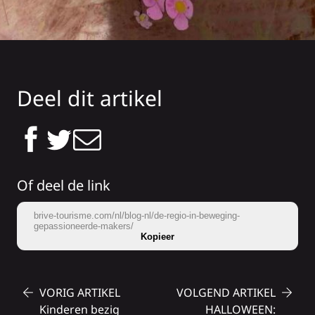
Deel dit artikel
Of deel de link
brive-tourisme.com/nl/blog-nl/de-regio-in-beweging-
gepassioneerde-makers/
Kopieer
VORIG ARTIKEL
VOLGEND ARTIKEL
Kinderen bezig
HALLOWEEN: