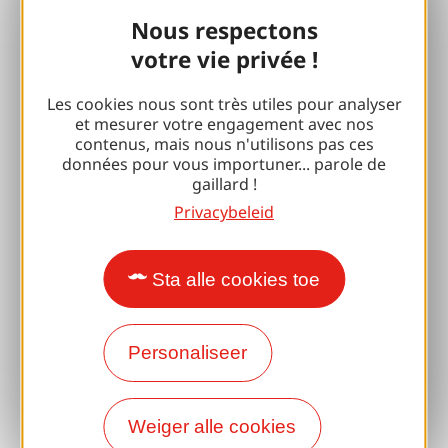
Nous respectons
Verantwoord reizen
votre vie privée !
Reünies en neven en nichten
Les cookies nous sont très utiles pour analyser
Met mijn hond
et mesurer votre engagement avec nos
contenus, mais nous n'utilisons pas ces
Alle vakantie-ideeën
données pour vous importuner... parole de
gaillard !
Espace Pro
Privacybeleid
Groepen
Sta alle cookies toe
Sport pauzes
100% Gaillard Club
Personaliseer
Brive 100% Evenement
Weiger alle cookies
Fotobibliotheek