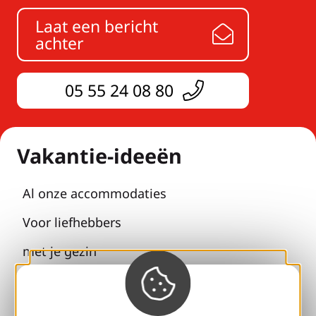
Laat een bericht
achter
05 55 24 08 80
Vakantie-ideeën
Al onze accommodaties
Voor liefhebbers
met je gezin
Pauzes voor welzijn
Toegankelijkheid