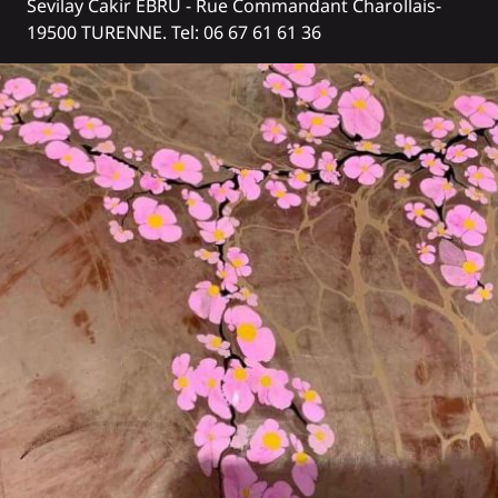
Sevilay Cakir EBRU
- Rue Commandant Charollais-
19500 TURENNE. Tel: 06 67 61 61 36