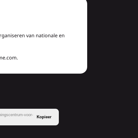
organiseren van nationale en
sme.com.
iningscentrum-voor-
Kopieer