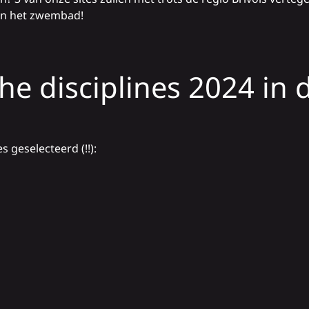
en het
zwembad
!
e disciplines 2024 in d
es geselecteerd (!!):