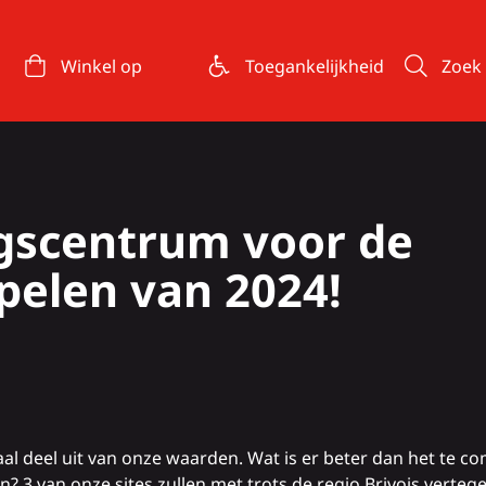
Winkel op
Toegankelijkheid
Zoek
ngscentrum voor de
pelen van 2024!
raal deel uit van onze waarden. Wat is er beter dan het t
n? 3 van onze sites zullen met trots de regio Brivois vert