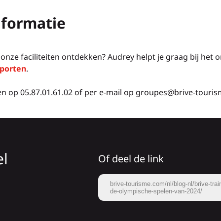
nformatie
onze faciliteiten ontdekken? Audrey helpt je graag bij het 
porten
.
n op 05.87.01.61.02 of per e-mail op groupes@brive-touri
el
Of deel de link
brive-tourisme.com/nl/blog-nl/brive-tra
de-olympische-spelen-van-2024/