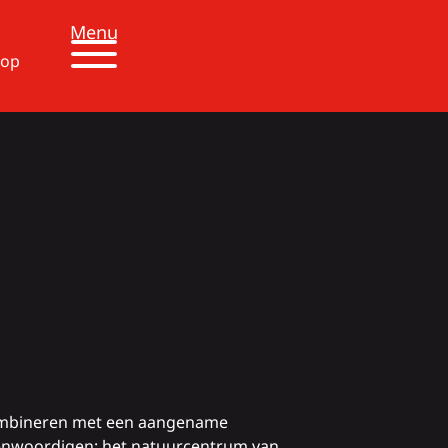
Menu
 op
e combineren met een aangename
egenwoordigen: het natuurcentrum van