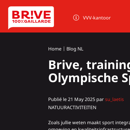
Cookies beheer paneel
VVV-kantoor
Home
Blog NL
Brive, traini
Olympische S
Publié le 21 May 2025 par
su_laetis
NATUURACTIVITEITEN
Zoals jullie weten maakt sport integ
omgeving en kwaliteitsinfrastructure