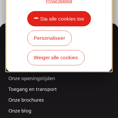
Privacybeleid
Sta alle cookies toe
Informatie
Personaliseer
Verrast door ons
Weiger alle cookies
ontwerp?
Onze openingstijden
Toegang en transport
Onze brochures
Onze blog