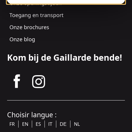
Onze openingstijden
Toegang en transport
Onze brochures
Onze blog
Kom bij de Gaillarde bende!
tagram
Choisir langue :
FR
EN
ES
NL
IT
DE