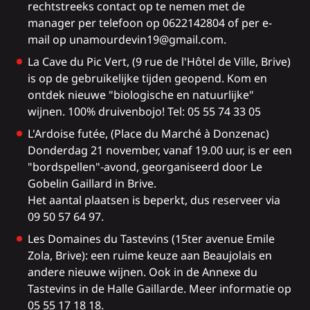
rechtstreeks contact op te nemen met de
manager per telefoon op 0622142804 of per e-
mail op unamourdevin19@gmail.com.
La Cave du Pic Vert,
(9 rue de l'Hôtel de Ville, Brive)
is op de gebruikelijke tijden geopend. Kom en
ontdek nieuwe "biologische en natuurlijke"
wijnen. 100% druivenbojo! Tel: 05 55 74 33 05
L'Ardoise futée
, (Place du Marché à Donzenac)
Donderdag 21 november, vanaf 19.00 uur, is er een
"bordspellen"-avond, georganiseerd door Le
Gobelin Gaillard in Brive.
Het aantal plaatsen is beperkt, dus reserveer via
09 50 57 64 97.
Les Domaines du Tastevins
(15ter avenue Emile
Zola, Brive): een ruime keuze aan Beaujolais en
andere nieuwe wijnen. Ook in
de Annexe du
Tastevins
in de Halle Gaillarde. Meer informatie op
05 55 17 18 18.