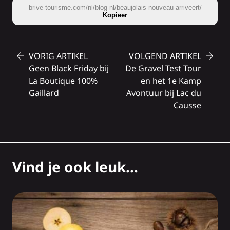
brive-tourisme.com/nl/blog-nl/beaujolais-nouveau-arriveert/
Kopieer
VORIG ARTIKEL
VOLGEND ARTIKEL
Geen Black Friday bij
De Gravel Test Tour
La Boutique 100%
en het 1e Kamp
Gaillard
Avontuur bij Lac du
Causse
Vind je ook leuk...