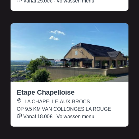
Vanaf
25.00€
- Volwassen menu
Etape Chapelloise
LA CHAPELLE-AUX-BROCS
OP 9.5 KM VAN COLLONGES LA ROUGE
Vanaf
18.00€
- Volwassen menu