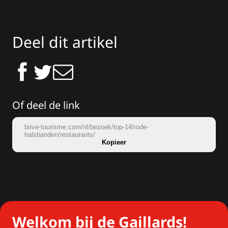
Deel dit artikel
Of deel de link
brive-tourisme.com/nl/bezoek/top-14/rode-
halsbanden/restaurants/
Kopieer
Welkom bij de Gaillards!