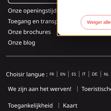
Onze openingstijden
Toegang en transport
Weiger all
Onze brochures
Onze blog
Choisir langue :
FR
EN
ES
NL
IT
DE
We zijn aan het werven!
Toeristisch
Toegankelijkheid
Kaart