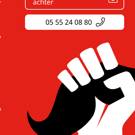
achter
05 55 24 08 80