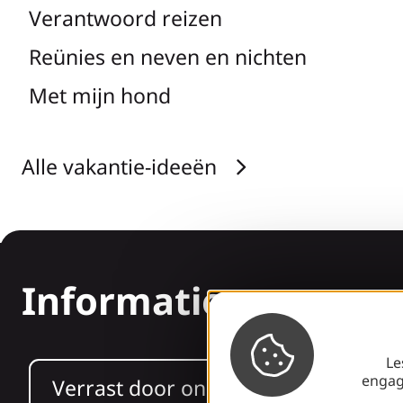
Verantwoord reizen
Reünies en neven en nichten
Met mijn hond
Alle vakantie-ideeën
Informatie
Le
engag
Verrast door ons ontwerp?