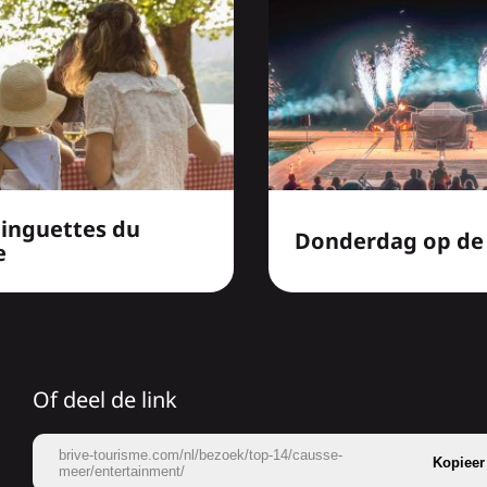
inguettes du
Donderdag op de
e
Of deel de link
brive-tourisme.com/nl/bezoek/top-14/causse-
Kopieer
meer/entertainment/