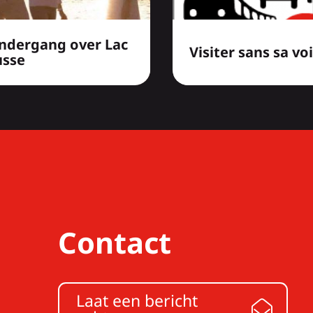
ndergang over Lac
Visiter sans sa vo
usse
Contact
Laat een bericht