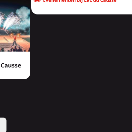
Evenementen bij Lac du Causse
 Causse