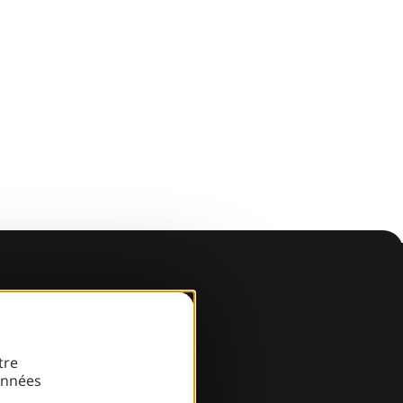
de!
tre
onnées