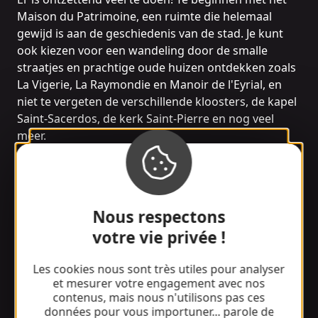
Maison du Patrimoine, een ruimte die helemaal
gewijd is aan de geschiedenis van de stad. Je kunt
ook kiezen voor een wandeling door de smalle
straatjes en prachtige oude huizen ontdekken zoals
La Vigerie, La Raymondie en Manoir de l'Eyrial, en
niet te vergeten de verschillende kloosters, de kapel
Saint-Sacerdos, de kerk Saint-Pierre en nog veel
meer.
Voor de sportievelingen onder jullie zijn er elf
wandelroutes om de Argentac streek van begin tot
eind te verkennen. Met rondleidingen, wandelingen,
Nous respectons
erfgoedroutes en zelfs geocaching met Tèrra
votre vie privée !
Aventura's "Les ruelles d'Argentat" parcours, is er
voor elk wat wils!
Les cookies nous sont très utiles pour analyser
et mesurer votre engagement avec nos
contenus, mais nous n'utilisons pas ces
Wat te doen in de omgeving van
données pour vous importuner... parole de