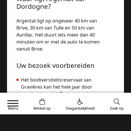
Dordogne?
Argentat ligt op ongeveer 40 km van
Brive, 30 km van Tulle en 50 km van
Aurillac. Het duurt iets meer dan 40
minuten om er met de auto te komen
vanuit Brive.
Uw bezoek voorbereiden
Het biodiversiteitsreservaat van
Gravières kan het hele jaar door
worden bezocht. De toegang is
gratis. Ga voor meer informatie
naar Avenue Lamartine 19400
Menu
Winkel op
Toegankelijkheid
Zoek op
Argentat-sur-Dordogne of 05 55 93
78 21.