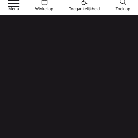
Menu
Winkel op
Toegankelijkheid
Zoek op
Op zoek naar een beetje rust en een vleugje
spiritualiteit? Ga dan naar de collegiale kerk
Saint-Martin in Brive. Buiten nodigen
uitnodigende bankjes je uit om de tijd te nemen.
Eenmaal binnen is het tijd voor stilte, meditatie
en dwalen. Deze collegiale kerk is door de
eeuwen heen verbouwd en heeft een
dwarsschip en een 13e-eeuwse koepel. In de