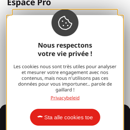
Espace Pro
Groepen
Sport pauzes
100% Gaillard Club
Nous respectons
votre vie privée !
Brive 100% Evenement
Fotobibliotheek
Les cookies nous sont très utiles pour analyser
et mesurer votre engagement avec nos
Perszaal
contenus, mais nous n'utilisons pas ces
données pour vous importuner... parole de
gaillard !
Privacybeleid
Informatie
Sta alle cookies toe