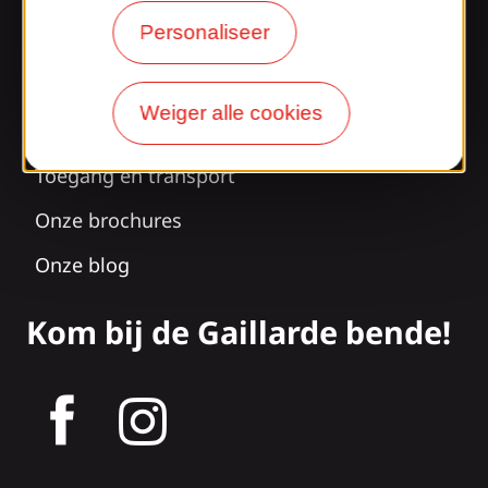
Personaliseer
Verrast door ons
ontwerp?
Weiger alle cookies
Onze openingstijden
Toegang en transport
Onze brochures
Onze blog
Kom bij de Gaillarde bende!
tagram