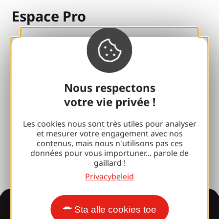
Espace Pro
Groepen
Sport pauzes
100% Gaillard Club
Nous respectons
votre vie privée !
Brive 100% Evenement
Fotobibliotheek
Les cookies nous sont très utiles pour analyser
et mesurer votre engagement avec nos
Perszaal
contenus, mais nous n'utilisons pas ces
données pour vous importuner... parole de
gaillard !
Privacybeleid
Informatie
Sta alle cookies toe