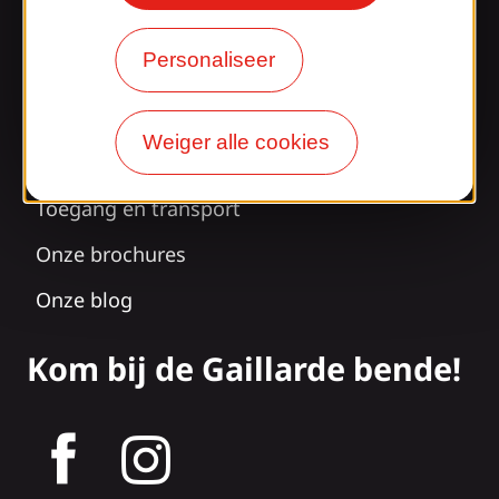
Personaliseer
Verrast door ons
ontwerp?
Weiger alle cookies
Onze openingstijden
Toegang en transport
Onze brochures
Onze blog
Kom bij de Gaillarde bende!
tagram