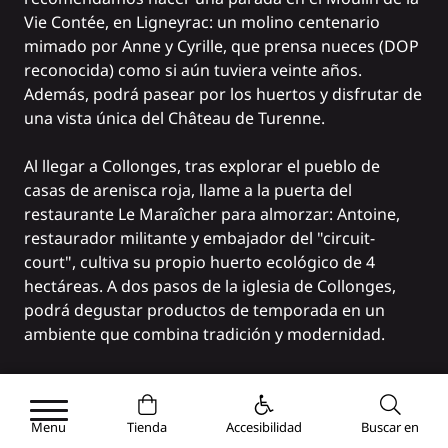
Vie Contée,
en Ligneyrac: un molino centenario
mimado por Anne y Cyrille, que prensa nueces (DOP
reconocida) como si aún tuviera veinte años.
Además, podrá pasear por los huertos y disfrutar de
una vista única del
Château de Turenne
.
Al llegar a Collonges, tras explorar el pueblo de
casas de arenisca roja, llame a la puerta del
restaurante
Le Maraîcher
para almorzar: Antoine,
restaurador militante y embajador del "circuit-
court", cultiva su propio huerto ecológico de 4
hectáreas. A dos pasos de la iglesia de Collonges,
podrá degustar productos de temporada en un
ambiente que combina tradición y modernidad.
Una vez saciado, regrese a Brive y deténgase en
Turenne
, uno de los pueblos más bellos de Francia,
Menu
Tienda
Accesibilidad
Buscar en
que conserva toda su autenticidad. Descubra el