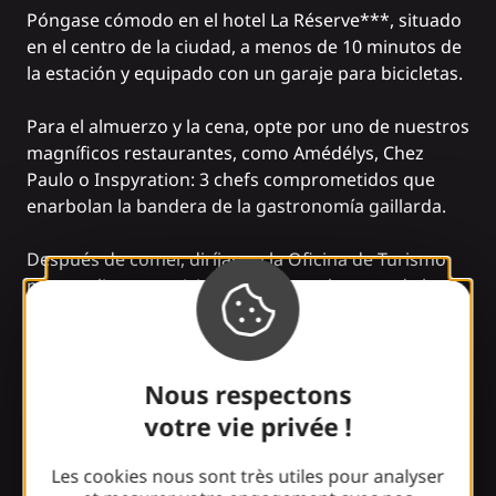
Póngase cómodo en el hotel
La Réserve***
, situado
en el centro de la ciudad, a menos de 10 minutos de
la estación y equipado con un garaje para bicicletas.
Para el almuerzo y la cena, opte por uno de nuestros
magníficos restaurantes, como
Amédélys
,
Chez
Paulo
o
Inspyration
: 3 chefs comprometidos que
enarbolan la bandera de la gastronomía gaillarda.
Después de comer, diríjase a la Oficina de Turismo
para realizar una
visita guiada por el centro de la
ciudad
(según la temporada), o descúbralo por su
cuenta gracias a la aplicación
Tèrra Aventura
, una
divertida búsqueda del tesoro que le llevará fuera de
Nous respectons
los caminos trillados para descubrir los lugares de
interés de la ciudad. Bonus: suba a lo alto del
faro de
votre vie privée !
la Oficina de Turismo
y disfrute de una vista
panorámica de la ciudad.
Les cookies nous sont très utiles pour analyser