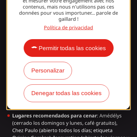
et mesurer votre engagement avec nos
contenus, mais nous n'utilisons pas ces
données pour vous importuner... parole de
Día 2: Rumbo sur: Brive-la-
gaillard !
Gaillarde → Ligneyrac →
Política de privacidad
Collonges-la-Rouge → Turenne
→ Brive-la-Gaillarde.
Permitir todas las cookies
Distancia
: 54,9 km.
Personalizar
Alojamiento recomendado
: Hôtel
La Réserve
3*.
Lugares recomendados para almorzar
:
Le
Maraîcher
(Collonges-la-Rouge). Aperitivo de
Denegar todas las cookies
cortesía de la casa previa presentación del
paquete de viaje.
Lugares recomendados para cenar
:
Amédélys
(cerrado los domingos y lunes, café gratuito),
Chez Paulo
(abierto todos los días; etiqueta