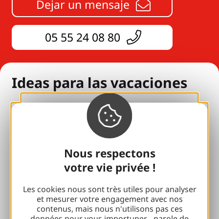
Dejar un mensaje
05 55 24 08 80
Ideas para las vacaciones
Todos nuestros alojamientos
Para los enamorados
con su familia
Nous respectons
votre vie privée !
Pausas de bienestar
Accesibilidad
Les cookies nous sont très utiles pour analyser
et mesurer votre engagement avec nos
Viajes responsables
contenus, mais nous n'utilisons pas ces
données pour vous importuner... parole de