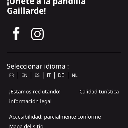
¡Únete a la pandilla
Gaillarde!
tagram
Seleccionar idioma :
FR
EN
ES
NL
IT
DE
¡Estamos reclutando!
Calidad turística
información legal
Accesibilidad: parcialmente conforme
Mapa del sitio