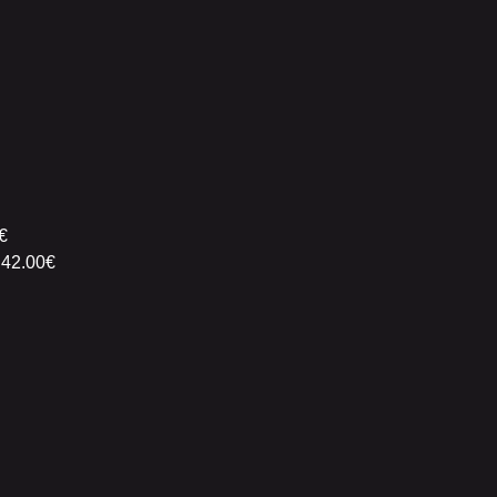
€
 42.00€
n