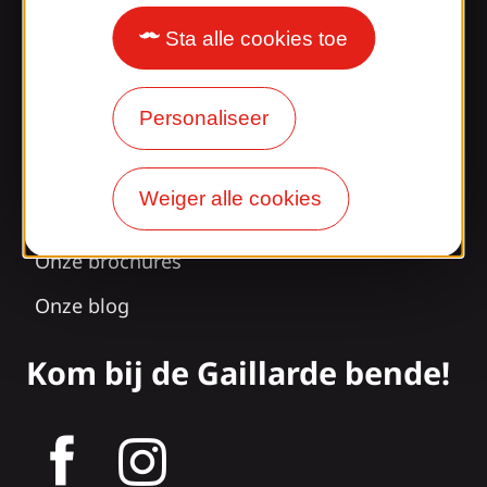
Sta alle cookies toe
Verrast door ons
ontwerp?
Personaliseer
Onze openingstijden
Weiger alle cookies
Toegang en transport
Onze brochures
Onze blog
Kom bij de Gaillarde bende!
tagram