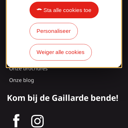
Sta alle cookies toe
Verrast door ons
ontwerp?
Personaliseer
Onze openingstijden
Weiger alle cookies
Toegang en transport
Onze brochures
Onze blog
Kom bij de Gaillarde bende!
tagram