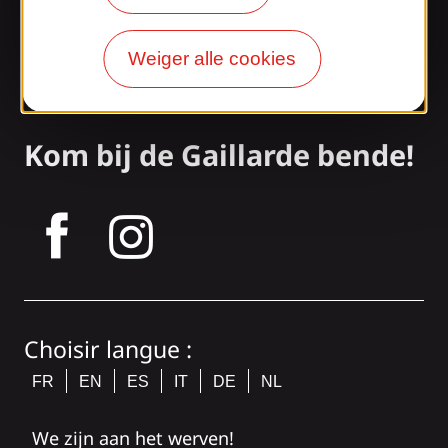
Toegang en transport
Onze brochures
Weiger alle cookies
Onze blog
Kom bij de Gaillarde bende!
tagram
Choisir langue :
FR
EN
ES
IT
DE
NL
We zijn aan het werven!