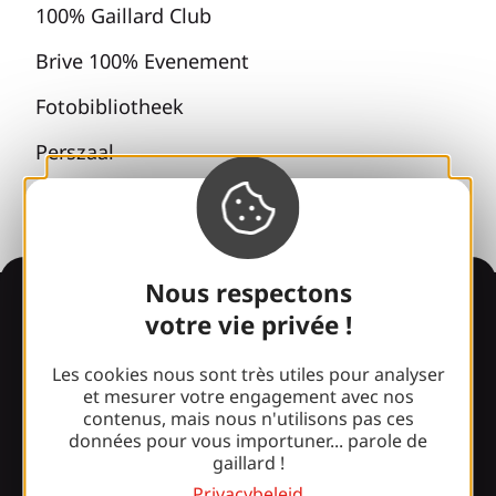
100% Gaillard Club
Brive 100% Evenement
Fotobibliotheek
Perszaal
Nous respectons
Informatie
votre vie privée !
Les cookies nous sont très utiles pour analyser
Verrast door ons
et mesurer votre engagement avec nos
contenus, mais nous n'utilisons pas ces
ontwerp?
données pour vous importuner... parole de
gaillard !
Onze openingstijden
Privacybeleid