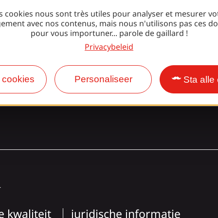
Gaillarde ben
s cookies nous sont très utiles pour analyser et mesurer vo
ement avec nos contenus, mais nous n'utilisons pas ces d
pour vous importuner... parole de gaillard !
Privacybeleid
Facebook
Instagram
e cookies
Personaliseer
Sta alle
L
e kwaliteit
juridische informatie