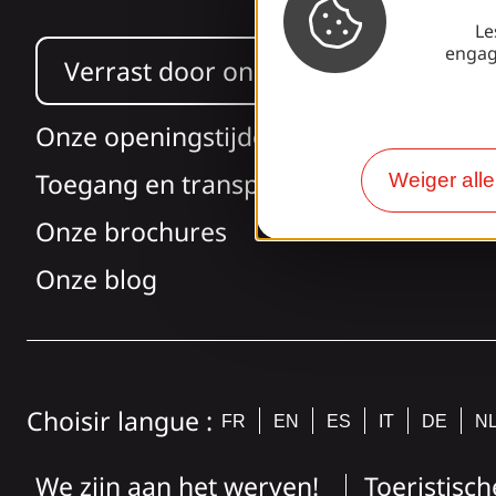
Le
engag
Verrast door ons ontwerp?
Onze openingstijden
Toegang en transport
Weiger all
Onze brochures
Onze blog
Choisir langue :
FR
EN
ES
IT
DE
N
We zijn aan het werven!
Toeristisch