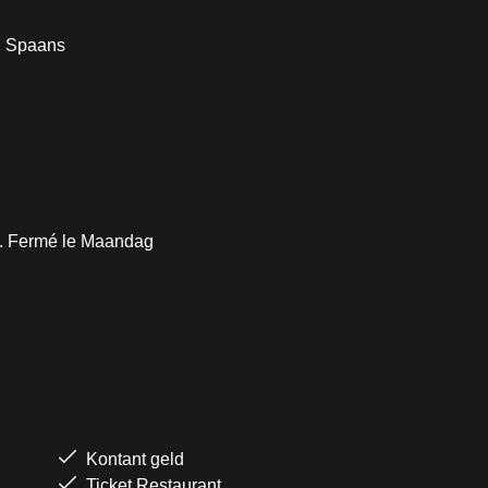
s, Spaans
6. Fermé le Maandag
n
Kontant geld
Ticket Restaurant