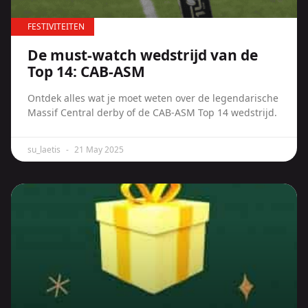
FESTIVITEITEN
De must-watch wedstrijd van de
Top 14: CAB-ASM
Ontdek alles wat je moet weten over de legendarische
Massif Central derby of de CAB-ASM Top 14 wedstrijd.
su_laetis
21 May 2025