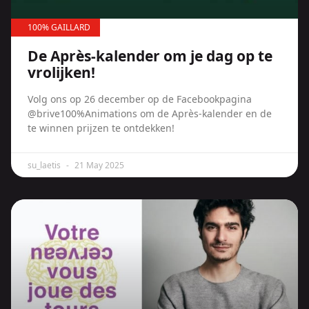
100% GAILLARD
De Après-kalender om je dag op te
vrolijken!
Volg ons op 26 december op de Facebookpagina
@brive100%Animations om de Après-kalender en de
te winnen prijzen te ontdekken!
su_laetis
21 May 2025