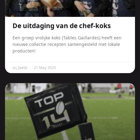
De uitdaging van de chef-koks
Een groep vrolijke koks (Tables Gaillardes) heeft een
nieuwe collectie recepten samengesteld met lokale
producten!
su_laetis
21 May 2025