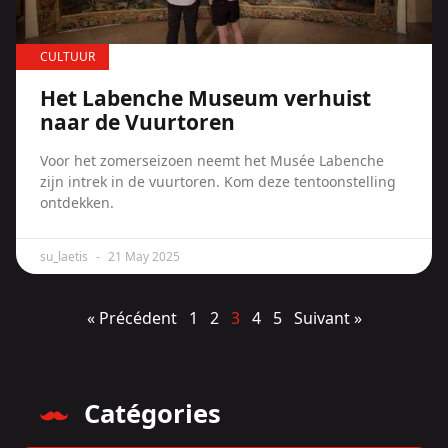
CULTUUR
Het Labenche Museum verhuist
naar de Vuurtoren
Voor het zomerseizoen neemt het Musée Labenche
zijn intrek in de vuurtoren. Kom deze tentoonstelling
ontdekken.
su_laetis
21 May 2025
« Précédent
1
2
3
4
5
Suivant »
Catégories