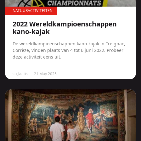
NATUURACTIVITEITEN
2022 Wereldkampioenschappen
kano-kajak
De wereldkampioenschappen kano-kajak in Treignac,
Corrèze, vinden plaats van 4 tot 6 juni 2022. Probeer
deze activiteit eens uit.
su_laetis
21 May 2025