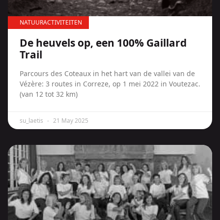
NATUURACTIVITEITEN
De heuvels op, een 100% Gaillard
Trail
Parcours des Coteaux in het hart van de vallei van de
Vézère: 3 routes in Correze, op 1 mei 2022 in Voutezac.
(van 12 tot 32 km)
su_laetis
21 May 2025