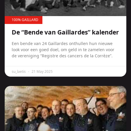
100% GAILLARD
De “Bende van Gaillardes” kalender
Een bende van 24 Gaillardes onthullen hun nieuwe
look voor een goed doel, om geld in te zamelen voor
de vereniging “Registre des cancers de la Corrèze”.
su_laetis
21 May 2025