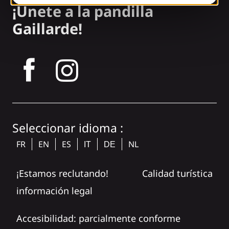
¡Únete a la pandilla
Gaillarde!
tagram
Seleccionar idioma :
FR
EN
ES
NL
IT
DE
¡Estamos reclutando!
Calidad turística
información legal
Accesibilidad: parcialmente conforme