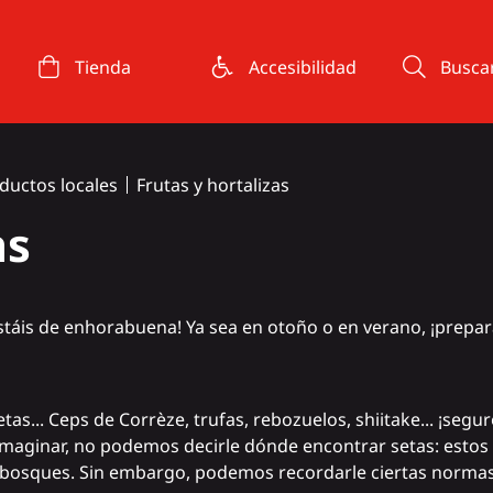
Tienda
Accesibilidad
Busca
ductos locales
Frutas y hortalizas
as
estáis de enhorabuena! Ya sea en otoño o en verano, ¡preparad
tas...
Ceps de Corrèze
,
trufas
, rebozuelos,
shiitake
... ¡seg
maginar, no podemos decirle dónde encontrar setas: estos 
bosques. Sin embargo, podemos recordarle ciertas normas 