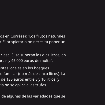
os en Corrèze): "Los frutos naturales
y. El propietario no necesita poner un
ase. Si se superan los diez litros, en
árcel y 45.000 euros de multa".
entes locales en los bosques
amiliar (no más de cinco litros). La
e 135 euros entre 5 y 10 litros; y
a no se aplica a las trufas.
 de algunas de las variedades que se