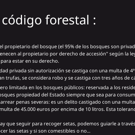
código forestal :
del propietario del bosque (el 95% de los bosques son privad
rtenecen al propietario por derecho de accesión" según la le
 para estar en su derecho.
d privada sin autorización se castiga con una multa de 4ª cl
an trufas, se considera robo y se castiga con tres años de c
pero limitada en los bosques públicos: reservada a los resid
osques propiedad del Estado siempre que sea para consumo f
rrear penas severas: es un delito castigado con una multa d
multa de 45.000 euros por encima de 10 litros. Esta toleranci
ay que seguir para recoger setas, podemos guiarle a través
r las setas y si son comestibles o no...