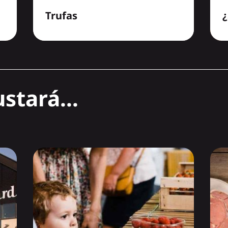
Trufas
¿
stará...