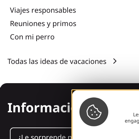
Viajes responsables
Reuniones y primos
Con mi perro
Todas las ideas de vacaciones
Información
Le
engag
¿Le sorprende nuestro diseño?