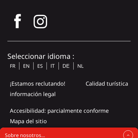
tagram
Seleccionar idioma :
FR
EN
ES
NL
IT
DE
¡Estamos reclutando!
Calidad turística
información legal
Accesibilidad: parcialmente conforme
Mapa del sitio
Sobre nosotros...