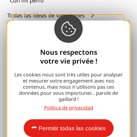
Con mi perro
Todas las ideas de vacaciones
Espacio Pro
Grupos
Nous respectons
votre vie privée !
Pausas deportivas
100% Club Gaillard
Les cookies nous sont très utiles pour analyser
et mesurer votre engagement avec nos
Brive 100% Evento
contenus, mais nous n'utilisons pas ces
données pour vous importuner... parole de
Fototeca
gaillard !
Política de privacidad
Sala de prensa
Permitir todas las cookies