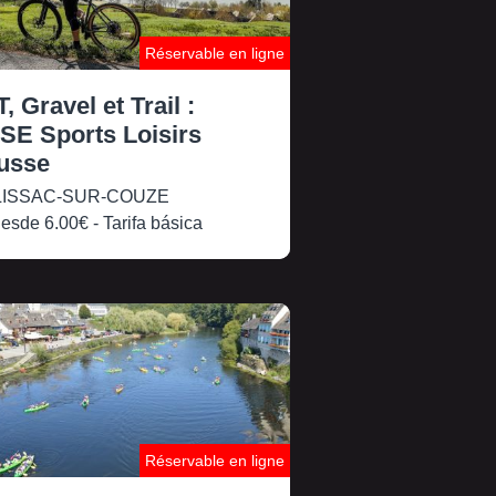
Réservable en ligne
, Gravel et Trail :
SE Sports Loisirs
usse
ISSAC-SUR-COUZE
esde
6.00€
- Tarifa básica
Réservable en ligne