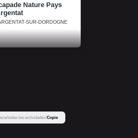
capade Nature Pays
Argentat
ARGENTAT-SUR-DORDOGNE
e
eza/todas-las-actividades/
Copie