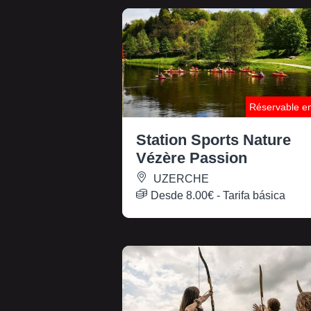
Réservable en
Station Sports Nature
Vézère Passion
UZERCHE
Desde
8.00€
- Tarifa básica