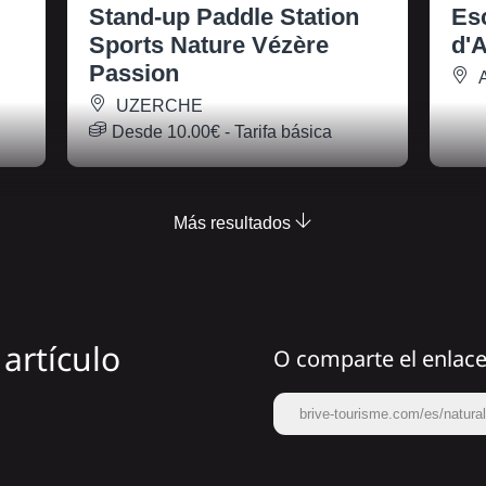
Stand-up Paddle Station
Es
Sports Nature Vézère
d'
Passion
UZERCHE
Desde
10.00€
- Tarifa básica
Más resultados
artículo
O comparte el enlac
brive-tourisme.com/es/natural