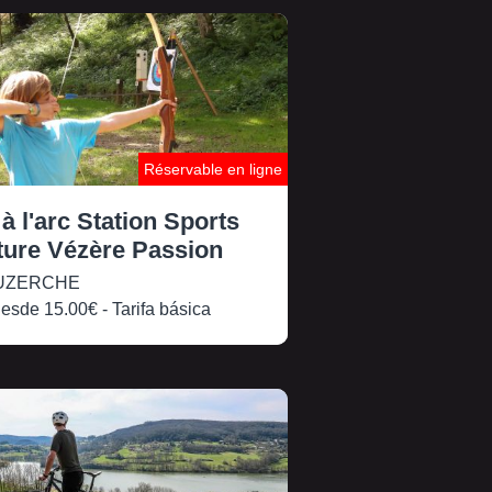
Réservable en ligne
 à l'arc Station Sports
ture Vézère Passion
UZERCHE
esde
15.00€
- Tarifa básica