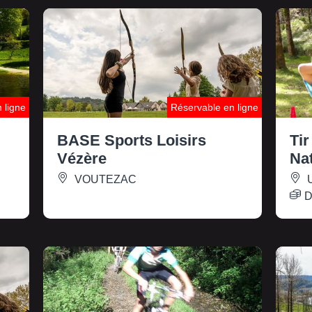
 ligne
Réservable en ligne
BASE Sports Loisirs
Tir
Vézère
Na
VOUTEZAC
D