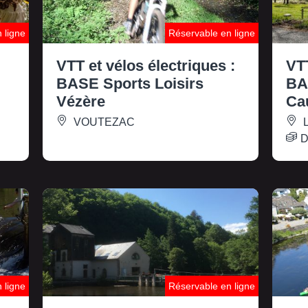
 ligne
Réservable en ligne
VTT et vélos électriques :
VTT
BASE Sports Loisirs
BA
Vézère
Ca
VOUTEZAC
L
D
 ligne
Réservable en ligne