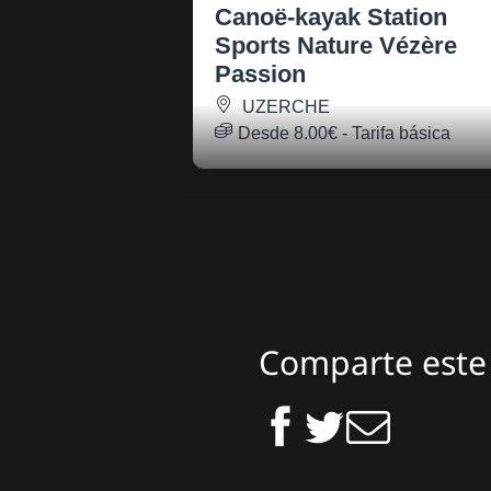
Canoë-kayak Station
Sports Nature Vézère
Passion
UZERCHE
Desde
8.00€
- Tarifa básica
Comparte este 