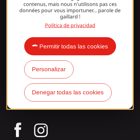
contenus, mais nous n'utilisons pas ces
¿Le sorprende nuestro
données pour vous importuner... parole de
gaillard !
diseño?
Política de privacidad
Nuestros horarios
Permitir todas las cookies
Acceso y transporte
Nuestros folletos
Personalizar
Nuestro blog
¡Únete a la pandilla
Denegar todas las cookies
Gaillarde!
tagram